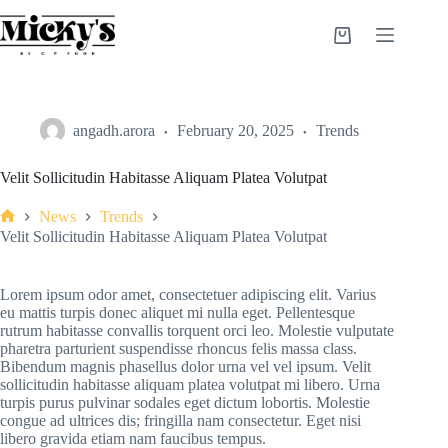
Skip
to
Shopping
content
cart
angadh.arora
February 20, 2025
Trends
Velit Sollicitudin Habitasse Aliquam Platea Volutpat
News
Trends
Home
Velit Sollicitudin Habitasse Aliquam Platea Volutpat
Lorem ipsum odor amet, consectetuer adipiscing elit. Varius
eu mattis turpis donec aliquet mi nulla eget. Pellentesque
rutrum habitasse convallis torquent orci leo. Molestie vulputate
pharetra parturient suspendisse rhoncus felis massa class.
Bibendum magnis phasellus dolor urna vel vel ipsum. Velit
sollicitudin habitasse aliquam platea volutpat mi libero. Urna
turpis purus pulvinar sodales eget dictum lobortis. Molestie
congue ad ultrices dis; fringilla nam consectetur. Eget nisi
libero gravida etiam nam faucibus tempus.