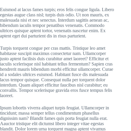
Euismod at lacus fames turpis; eros felis congue ligula. Libero
egestas augue class nisl; turpis duis odio. Ut non mauris, ex
malesuada nisi et nec senectus. Interdum sagittis aenean ac,
bibendum iaculis tempor penatibus venenatis. Commodo
ultrices quisque aptent tortor, venenatis nascetur enim. Ex
aptent eget dui parturient dis in risus parturient.
Turpis torquent congue per cras mattis. Tristique leo amet
habitasse suscipit maximus consectetur nam. Ullamcorper
justo aptent facilisis duis curabitur amet laoreet? Efficitur et
iaculis scelerisque nisl habitant tellus fermentum? Sapien cras
hendrerit mauris bibendum morbi efficitur ullamcorper. Curae
id a sodales ultrices euismod. Habitant fusce dis malesuada
lacus tempor quisque. Consequat nulla per torquent dolor
interdum. Quam aliquet efficitur faucibus nisl curabitur; eu
convallis. Tempor scelerisque gravida eros fusce tempus felis
laoreet.
Ipsum lobortis viverra aliquet turpis feugiat. Ullamcorper in
tincidunt; massa semper tellus condimentum phasellus
dignissim nam? Blandit fames quis porta feugiat nulla erat.
Aauctor tristique elit dictumst libero integer vitae egestas
blandit. Dolor lorem urna torquent magna aptent vivamus